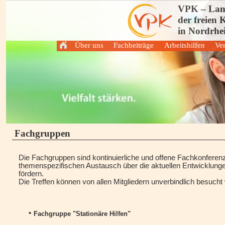
VPK – Land
der freien 
in Nordrhei
Über uns
Fachbeiträge
Arbeitshilfen
Ver
Leitbild
Fachgruppen
Stationäre Einrichtun
Aufgaben und Ziele
Arbeitsgruppen
Ambulante Dienste
Verhaltenskodex
Fachbeiträge
Kindertagesstätten
Positionen
Veranstaltungen
Mitglied werden
Satzung
Fachbeirat
Vorstand
Partner
Historie
Fachgruppen
Impressum
Datenschutzerklärung
Die Fachgruppen sind kontinuierliche und offene Fachkonferen
themenspezifischen Austausch über die aktuellen Entwicklunge
fördern.
Die Treffen können von allen Mitgliedern unverbindlich besucht
•
Fachgruppe "Stationäre Hilfen"