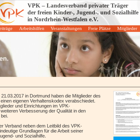
VPK – Landesverband privater Träger
der freien Kinder-, Jugend-. und Sozialhilfe
in Nordrhein-Westfalen e.V.
iträge
Arbeitshilfen
Veranstaltungen
Freie Plätze
Mitglieder
uppen
Stationäre Einrichtungen
Einrichtunge
gruppen
Ambulante Dienste
Mitglieder
träge
Kindertagesstätten
Mitglied wer
altungen
g
21.03.2017 in Dortmund haben die Mitglieder des
inen eigenen Verhaltenskodex verabschiedet.
itglieder und Einrichtungen im VPK-
eiteren Verbesserung der Qualität in den
bei.
er Verband neben dem Leitbild des VPK-
deutige Grundlagen für die Arbeit seiner
Jugend- und Sozialhilfe.