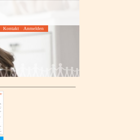
Kontakt
Anmelden
n
Geschäftsstelle
Anmelden
Vorstand
Benutzerkonto einrichten
den
Wegbeschreibung