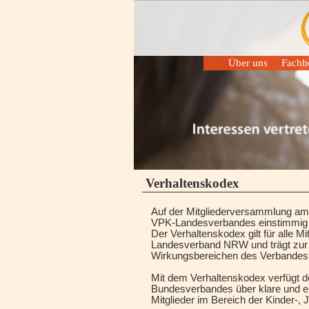
Über uns
Fachbe
Leitbild
Fachgr
Aufgaben und Ziele
Arbeits
Verhaltenskodex
Fachbei
Positionen
Veranst
Mitglied werden
Satzung
Fachbeirat
Vorstand
Partner
Historie
Verhaltenskodex
Impressum
Datenschutzerklärun
Auf der Mitgliederversammlung am 
VPK-Landesverbandes einstimmig e
Der Verhaltenskodex gilt für alle M
Landesverband NRW und trägt zur w
Wirkungsbereichen des Verbandes 
Mit dem Verhaltenskodex verfügt d
Bundesverbandes über klare und ein
Mitglieder im Bereich der Kinder-, 